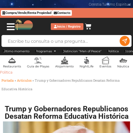
Celestia Turismo Espiritual
Compra/Vende/Renta Propiedad
Contacto
Inicio / Registro
Último momento
Programas
Distincion "Men of Peace"
Politica
Econ
Restaurants
Guía de Playas
Alojamiento
NightLife
Eventos
Náutica
Politica
Portada
»
Artículos
»
Trump y Gobernadores Republicanos Desatan Reforma
Educativa Histórica
Trump y Gobernadores Republicanos
Desatan Reforma Educativa Histórica