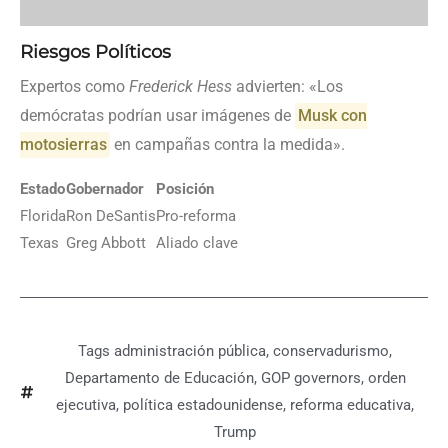
Riesgos Políticos
Expertos como
Frederick Hess
advierten: «Los
demócratas podrían usar imágenes de
Musk con
motosierras
en campañas contra la medida».
Estado
Gobernador
Posición
Florida
Ron DeSantis
Pro-reforma
Texas
Greg Abbott
Aliado clave
Tags
administración pública
,
conservadurismo
,
Departamento de Educación
,
GOP governors
,
orden
ejecutiva
,
política estadounidense
,
reforma educativa
,
Trump