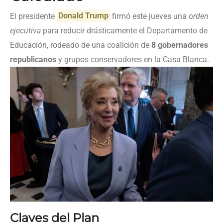
El presidente
Donald Trump
firmó este jueves una
orden
ejecutiva
para reducir drásticamente el Departamento de
Educación, rodeado de una coalición de
8 gobernadores
republicanos
y grupos conservadores en la Casa Blanca.
Claves del Plan