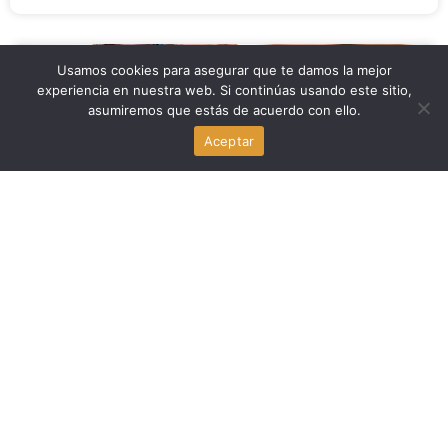
Economia
Usamos cookies para asegurar que te damos la mejor
experiencia en nuestra web. Si continúas usando este sitio,
asumiremos que estás de acuerdo con ello.
Juez federal bloquea la reforma de HUD para atender la
falta de vivienda en EE.UU.
Aceptar
agosto 7, 2026
Familia y Crianza
Jose Dotres pide a padres haitianos llevar a sus hijos a
la escuela en Miami-Dade ante el fin del TPS
agosto 7, 2026