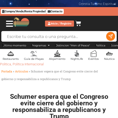
Celestia Turismo Espiritual
Compra/Vende/Renta Propiedad
Contacto
Inicio / Registro
Último momento
Programas
Distincion "Men of Peace"
Politica
Econ
Restaurants
Guía de Playas
Alojamiento
NightLife
Eventos
Náutica
Politica
,
Politica Internacional
Portada
»
Artículos
»
Schumer espera que el Congreso evite cierre del
gobierno y responsabiliza a republicanos y Trump
Schumer espera que el Congreso
evite cierre del gobierno y
responsabiliza a republicanos y
Trump