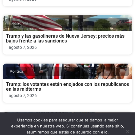
Economia
Trump y las gasolineras de Nueva Jersey: precios más
bajos frente a las sanciones
agosto 7, 2026
Politica
Trump: los votantes están enojados con los republicanos
en las midterms
agosto 7, 2026
Politica
Usamos cookies para asegurar que te damos la mejor
experiencia en nuestra web. Si continúas usando este sitio,
asumiremos que estás de acuerdo con ello.
Todd Blanche gana votación clave en el Senado para ser