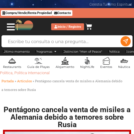
Celestia Turismo Espiritual
Compra/Vende/Renta Propiedad
Contacto
Inicio / Registro
Último momento
Programas
Distincion "Men of Peace"
Politica
Econ
Restaurants
Guía de Playas
Alojamiento
NightLife
Eventos
Náutica
Politica
,
Politica Internacional
Portada
»
Artículos
»
Pentágono cancela venta de misiles a Alemania debido
a temores sobre Rusia
Pentágono cancela venta de misiles a
Alemania debido a temores sobre
Rusia