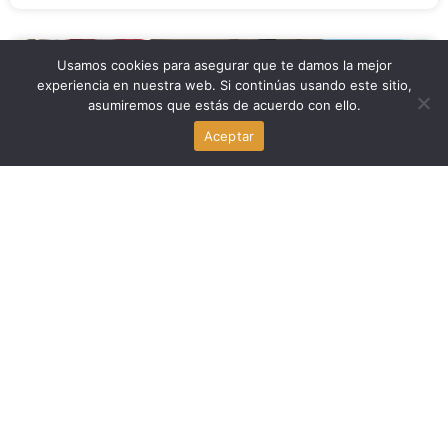
Usamos cookies para asegurar que te damos la mejor
Economia
experiencia en nuestra web. Si continúas usando este sitio,
asumiremos que estás de acuerdo con ello.
Trump y las gasolineras de Nueva Jersey: precios más
bajos frente a las sanciones
Aceptar
agosto 7, 2026
Politica
Trump: los votantes están enojados con los republicanos
en las midterms
agosto 7, 2026