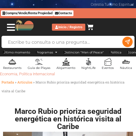
Celestia Turismo Espiritual
Compra/Vende/Renta Propiedad
Contacto
Inicio / Registro
Último momento
Programas
Distincion "Men of Peace"
Politica
Econ
Restaurants
Guía de Playas
Alojamiento
NightLife
Eventos
Náutica
Economia
,
Politica Internacional
Portada
»
Artículos
»
Marco Rubio prioriza seguridad energética en histórica
visita al Caribe
Marco Rubio prioriza seguridad
energética en histórica visita al
Caribe