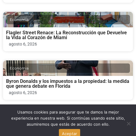
Economia
Flagler Street Renace: La Reconstrucción que Devuelve
la Vida al Corazón de Miami
agosto 6, 2026
Economia
Byron Donalds y los impuestos a la propiedad: la medida
que genera debate en Florida
agosto 6, 2026
Usamos cookies para asegurar que te damos la mejor
Economia
experiencia en nuestra web. Si continúas usando este sitio,
asumiremos que estás de acuerdo con ello.
FCC elimina límite de propiedad de canales de televisión
Aceptar
en Estados Unidos