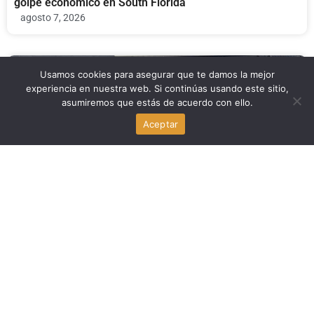
golpe económico en South Florida
agosto 7, 2026
Para Inmigrantes
Usamos cookies para asegurar que te damos la mejor
experiencia en nuestra web. Si continúas usando este sitio,
asumiremos que estás de acuerdo con ello.
Delaney Hall, el centro de detención de ICE en Nueva
Jersey, bajo investigación
Aceptar
agosto 7, 2026
Economia
Revés cripto en el Senado de Estados Unidos: la
CLARITY Act, en el centro del debate
agosto 7, 2026