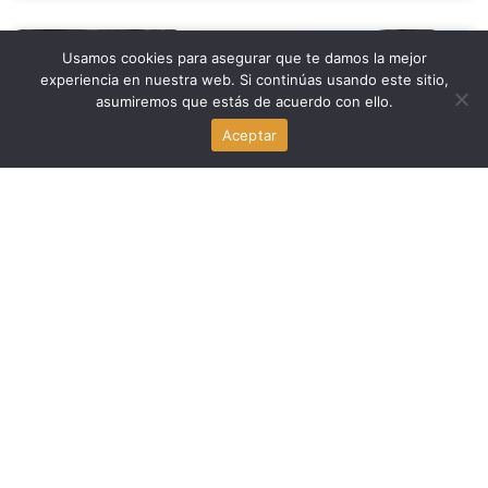
Politica
Usamos cookies para asegurar que te damos la mejor
experiencia en nuestra web. Si continúas usando este sitio,
asumiremos que estás de acuerdo con ello.
Trump: el nuevo ‘bogeyman’ del GOP
agosto 9, 2026
Aceptar
Economia
Trump y Medicaid: los estados rojos rechazan la
extensión de un año para pacientes enfermos
agosto 9, 2026