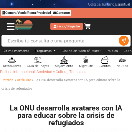
Celestia Turismo Espiritual
Compra/Vende/Renta Propiedad
Contacto
Inicio / Registro
Último momento
Programas
Distincion "Men of Peace"
Politica
Econ
Restaurants
Guía de Playas
Alojamiento
NightLife
Eventos
Náutica
Politica Internacional
,
Sociedad y Cultura
,
Tecnologia
Portada
»
Artículos
»
La ONU desarrolla avatares con IA para educar sobre la
crisis de refugiados
La ONU desarrolla avatares con IA
para educar sobre la crisis de
refugiados