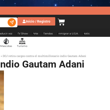
Inicio / Registro
aducir voz
TV Show
Arte
Tiendas
Inmigrar a U.S.A.
Noticias Argentina
Mascotas
Turismo
»
DOJ retira cargos contra el multimillonario indio Gautam Adani
 indio Gautam Adani