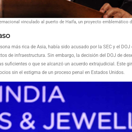
ernacional vinculado al puerto de Haifa, un proyecto emblemático d
aso
ersona más rica de Asia, había sido acusado por la SEC y el DOJ
tos de infraestructura. Sin embargo, la decisión del DOJ de des
 suficientes o que se alcanzó un acuerdo extrajudicial. Este gi
gocios sin el estigma de un proceso penal en Estados Unidos.