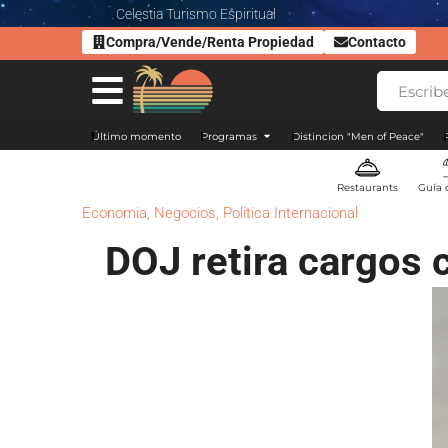
Celestia Turismo Espiritual
Compra/Vende/Renta Propiedad
Contacto
Último momento
Programas
Distincion "Men of Peace"
Restaurants
Guía 
Economia
,
Negocios
,
Politica Internacional
DOJ retira cargos 