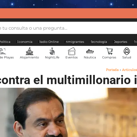
Politica
Economia
Radio Online
Inmigrantes
Tecnología
Deportes
Tr
de Playas
Alojamiento
NightLife
Eventos
Náutica
Compras
Salud
Portada
»
Artículos
contra el multimillonario