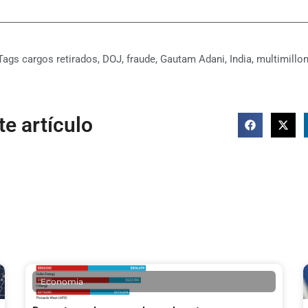
Tags
cargos retirados
,
DOJ
,
fraude
,
Gautam Adani
,
India
,
multimillon
e artículo
Economia