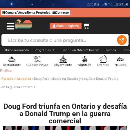
Celestia Turismo Espiritual
Compra/Vende/Renta Propiedad
Contacto
Inicio / Registro
Último momento
Programas
Distincion "Men of Peace"
Politica
Econ
Restaurants
Guía de Playas
Alojamiento
NightLife
Eventos
Náutica
Politica
Portada
»
Artículos
»
Doug Ford triunfa en Ontario y desafía a Donald Trump
en la guerra comercial
Doug Ford triunfa en Ontario y desafía
a Donald Trump en la guerra
comercial