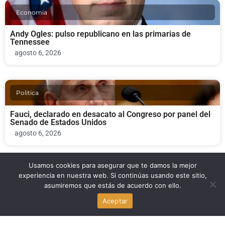
Economia
Andy Ogles: pulso republicano en las primarias de
Tennessee
agosto 6, 2026
Politica
Fauci, declarado en desacato al Congreso por panel del
Senado de Estados Unidos
agosto 6, 2026
Usamos cookies para asegurar que te damos la mejor
Politica
experiencia en nuestra web. Si continúas usando este sitio,
asumiremos que estás de acuerdo con ello.
La administración Trump impulsa una reforma de Head
Aceptar
Start para reducir estándares educativos en Estados
Unidos
agosto 6, 2026