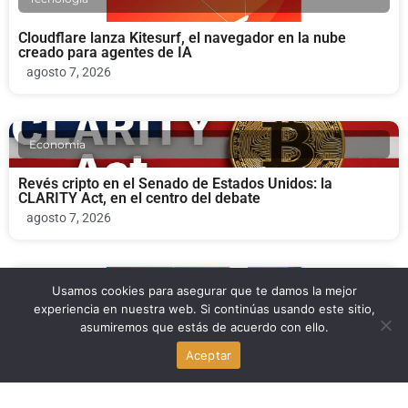
Cloudflare lanza Kitesurf, el navegador en la nube
creado para agentes de IA
agosto 7, 2026
Economia
Revés cripto en el Senado de Estados Unidos: la
CLARITY Act, en el centro del debate
agosto 7, 2026
Negocios
Usamos cookies para asegurar que te damos la mejor
experiencia en nuestra web. Si continúas usando este sitio,
asumiremos que estás de acuerdo con ello.
Cloudflare lanza Kitesurf: el navegador para agentes de
IA
Aceptar
agosto 7, 2026