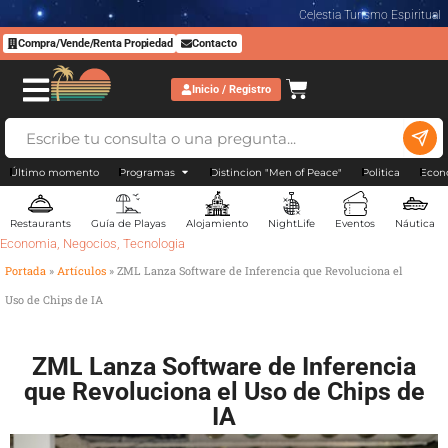
Celestia Turismo Espiritual
Compra/Vende/Renta Propiedad
Contacto
Inicio / Registro
Último momento
Programas
Distincion "Men of Peace"
Politica
Econ
Restaurants
Guía de Playas
Alojamiento
NightLife
Eventos
Náutica
Economia
,
Negocios
,
Tecnologia
Portada
»
Artículos
»
ZML Lanza Software de Inferencia que Revoluciona el
Uso de Chips de IA
ZML Lanza Software de Inferencia
que Revoluciona el Uso de Chips de
IA