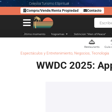
Celestia Turismo Espiritual
Compra/Vende/Renta Propiedad
Contacto
Último momento
Programas
Distincion "Men of Peace"
Restaurants
Guía 
Espectáculos y Entretenimiento
,
Negocios
,
Tecnologia
WWDC 2025: Appl