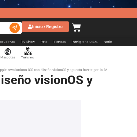
Inicio / Registro
aducir voz
TV Show
Arte
Tiendas
Inmigrar a U.S.A.
Noticias Argentina
Mascotas
Turismo
le revoluciona iOS con diseño visionOS y apuesta fuerte por la IA
iseño visionOS y