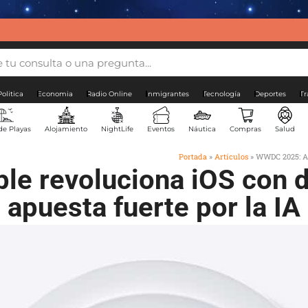
Politica
Economia
Radio Online
Inmigrantes
Tecnología
Deportes
Tr
de Playas
Alojamiento
NightLife
Eventos
Náutica
Compras
Salud
Portada
»
Artículos
»
WWDC 2025: App
e revoluciona iOS con d
apuesta fuerte por la IA