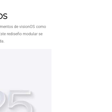
OS
lementos de visionOS como
Este rediseño modular se
da.