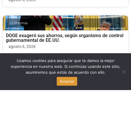
Economia
DOGE exageró sus ahorros, según organismo de control
gubernamental de EE.UU.
agosto 6, 2026
Usamos cookies para asegurar que te damos la mejor
experiencia en nuestra web. Si continúas usando este sitio,
Economia
asumiremos que estás de acuerdo con ello.
Aceptar
Mirendil y Google Cloud firman un acuerdo de 100
millones de dólares para impulsar la IA autorregulada
agosto 6, 2026
Economia
Malachyte: ex empleados de Spotify recaudan $10