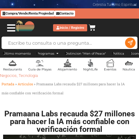
Celestia Turismo Espiritual
Compra/Vende/Renta Propiedad
Contacto
Inicio / Registro
Último momento
Programas
Distincion "Men of Peace"
Politica
Econ
Restaurants
Guía de Playas
Alojamiento
NightLife
Eventos
Náutica
Negocios
,
Tecnologia
Portada
»
Artículos
»
Pramaana Labs recauda $27 millones para hacer la IA
más confiable con verificación formal
Pramaana Labs recauda $27 millones
para hacer la IA más confiable con
verificación formal