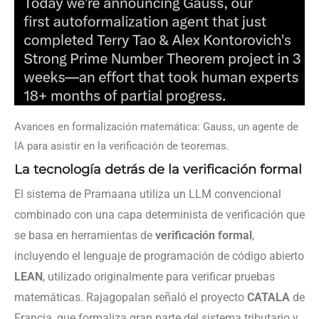
Avances en formalización matemática: Gauss, un agente de
IA para asistir en la verificación de teoremas.
La tecnología detrás de la verificación formal
El sistema de Pramaana utiliza un LLM convencional
combinado con una capa determinista de verificación que
se basa en herramientas de
verificación formal
,
incluyendo el lenguaje de programación de código abierto
LEAN
, utilizado originalmente para verificar pruebas
matemáticas. Rajagopalan señaló el proyecto
CATALA
de
Francia, que formaliza gran parte del sistema tributario y