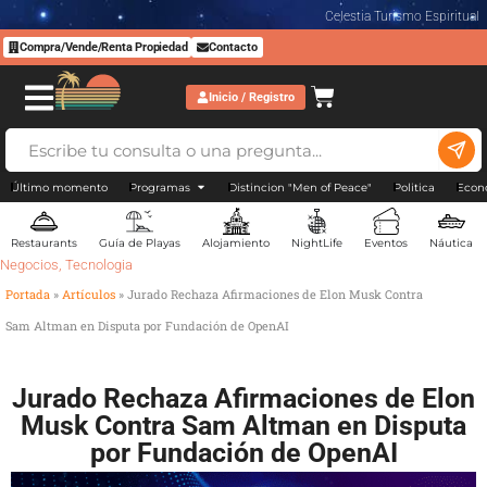
Celestia Turismo Espiritual
Compra/Vende/Renta Propiedad
Contacto
Inicio / Registro
Último momento
Programas
Distincion "Men of Peace"
Politica
Econ
Restaurants
Guía de Playas
Alojamiento
NightLife
Eventos
Náutica
Negocios
,
Tecnologia
Portada
»
Artículos
»
Jurado Rechaza Afirmaciones de Elon Musk Contra
Sam Altman en Disputa por Fundación de OpenAI
Jurado Rechaza Afirmaciones de Elon
Musk Contra Sam Altman en Disputa
por Fundación de OpenAI