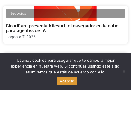
Negocios
Cloudflare presenta Kitesurf, el navegador en la nube
para agentes de IA
agosto 7, 2026
Usamos cookies para asegurar que te damos la mejor
Economia
experiencia en nuestra web. Si continúas usando este sitio,
asumiremos que estás de acuerdo con ello.
Michael Carbonara: la campaña en Florida que apuesta
fuerte por las criptomonedas
Aceptar
agosto 7, 2026
Economia
Trump y las gasolineras de Nueva Jersey: precios más
bajos frente a las sanciones
agosto 7, 2026