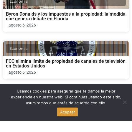
Economia
Byron Donalds y los impuestos a la propiedad: la medida
que genera debate en Florida
agosto 6, 2026
Economia
FCC elimina límite de propiedad de canales de televisión
en Estados Unidos
agosto 6, 2026
Usamos cookies para asegurar que te damos la mejor
Economia
experiencia en nuestra web. Si continúas usando este sitio,
asumiremos que estás de acuerdo con ello.
Omilia recauda $67 millones en Serie B para su
Aceptar
plataforma de atención al cliente
agosto 6, 2026