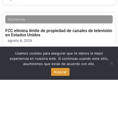
Economia
FCC elimina límite de propiedad de canales de televisión
en Estados Unidos
agosto 6, 2026
Usamos cookies para asegurar que te damos la mejor
experiencia en nuestra web. Si continúas usando este sitio,
Economia
asumiremos que estás de acuerdo con ello.
Aceptar
Omilia recauda $67 millones en Serie B para su
plataforma de atención al cliente
agosto 6, 2026
Noticia Local
Haitianos con TPS: el fin de la protección los deja más