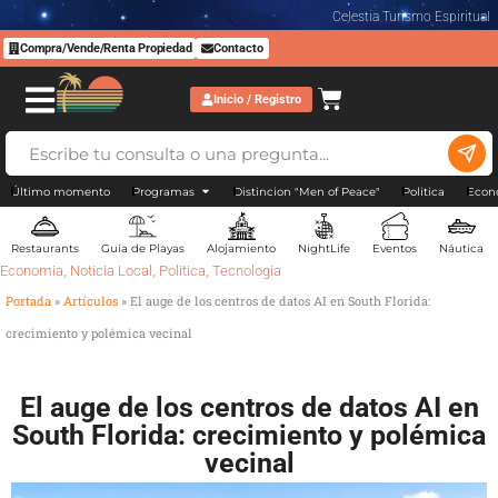
Celestia Turismo Espiritual
Compra/Vende/Renta Propiedad
Contacto
Inicio / Registro
Último momento
Programas
Distincion "Men of Peace"
Politica
Econ
Restaurants
Guía de Playas
Alojamiento
NightLife
Eventos
Náutica
Economia
,
Noticia Local
,
Politica
,
Tecnologia
Portada
»
Artículos
»
El auge de los centros de datos AI en South Florida:
crecimiento y polémica vecinal
El auge de los centros de datos AI en
South Florida: crecimiento y polémica
vecinal