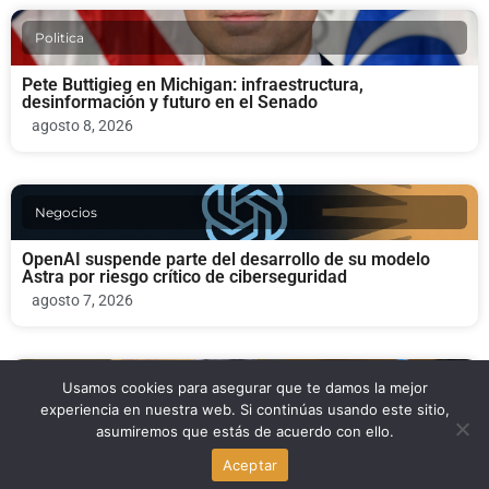
Politica
Pete Buttigieg en Michigan: infraestructura,
desinformación y futuro en el Senado
agosto 8, 2026
Negocios
OpenAI suspende parte del desarrollo de su modelo
Astra por riesgo crítico de ciberseguridad
agosto 7, 2026
Politica
Usamos cookies para asegurar que te damos la mejor
experiencia en nuestra web. Si continúas usando este sitio,
asumiremos que estás de acuerdo con ello.
Scott Wiener retira su chatbot de campaña tras críticas a
Pelosi en San Francisco
Aceptar
agosto 7, 2026