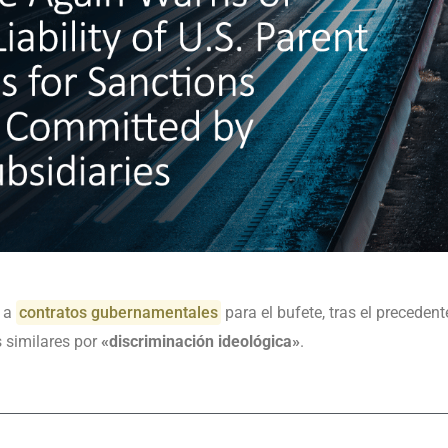
s a
contratos gubernamentales
para el bufete, tras el preceden
 similares por
«discriminación ideológica»
.