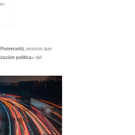
ia»
 Pomerantz
, exsocio que
ización política»
del