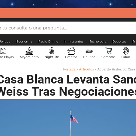
Politica
Economia
Radio Online
Inmigrantes
Tecnología
Deportes
Tr
de Playas
Alojamiento
NightLife
Eventos
Náutica
Compras
Salud
Portada
»
Artículos
»
Acuerdo Histórico: Casa
Casa Blanca Levanta San
Weiss Tras Negociacione