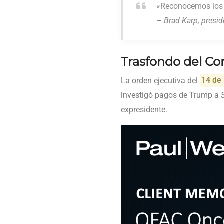
«Reconocemos los e
–
Brad Karp, presi
Trasfondo del Con
La orden ejecutiva del
14 de
investigó pagos de Trump a
expresidente.