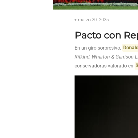
marzo 20, 2025
Pacto con Rep
En un giro sorpresivo,
Donal
Rifkind, Wharton & Garrison 
conservadoras valorado en
$