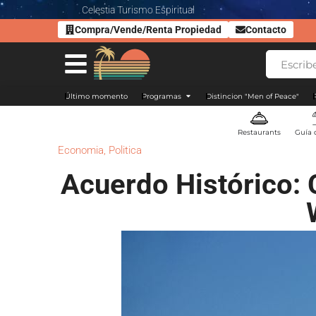
Celestia Turismo Espiritual
Compra/Vende/Renta Propiedad
Contacto
Último momento
Programas
Distincion "Men of Peace"
Restaurants
Guía 
Economia
,
Politica
Acuerdo Histórico: 