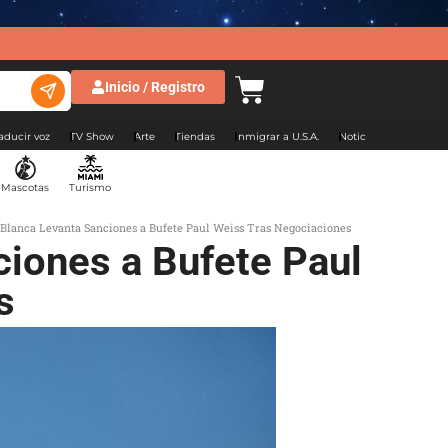
Inicio / Registro
aducir voz
TV Show
Arte
Tiendas
Inmigrar a U.S.A.
Noticias Argentina
Mascotas
Turismo
 Blanca Levanta Sanciones a Bufete Paul Weiss Tras Negociaciones
ciones a Bufete Paul
s