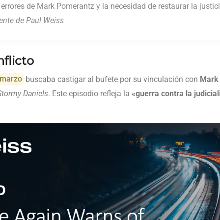
rrores de Mark Pomerantz y la necesidad de restaurar la justic
dente de Paul Weiss
flicto
 marzo
buscaba castigar al bufete por su vinculación con
Mark
Stormy Daniels
. Este episodio refleja la
«guerra contra la judicial