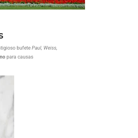
s
stigioso bufete
Paul, Weiss,
ono
para causas