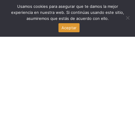
Usamos cookies para asegurar que te damos la mejor
Deportes
experiencia en nuestra web. Si continúas usando este sitio,
asumiremos que estás de acuerdo con ello.
SEC y Big Ten: el Senado avanza en el proyecto de ley
de deportes universitarios
Aceptar
julio 31, 2026
Deportes
Inter Miami vs Columbus Crew: duelo clave de la MLS en
Nu Stadium
julio 31, 2026