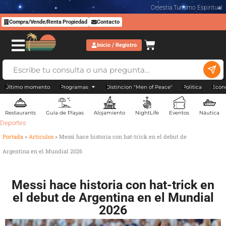
Celestia Turismo Espiritual
Compra/Vende/Renta Propiedad
Contacto
Inicio / Registro
Último momento
Programas
Distincion "Men of Peace"
Politica
Econ
Restaurants
Guía de Playas
Alojamiento
NightLife
Eventos
Náutica
Deportes
Portada
»
Artículos
»
Messi hace historia con hat-trick en el debut de
Argentina en el Mundial 2026
Messi hace historia con hat-trick en
el debut de Argentina en el Mundial
2026