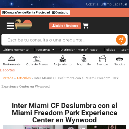
Celestia Turismo Espiritual
Compra/Vende/Renta Propiedad
Contacto
Inicio / Registro
Último momento
Programas
Distincion "Men of Peace"
Politica
Econ
Restaurants
Guía de Playas
Alojamiento
NightLife
Eventos
Náutica
Deportes
Portada
»
Artículos
»
Inter Miami CF Deslumbra con el Miami Freedom Park
Experience Center en Wynwood
Inter Miami CF Deslumbra con el
Miami Freedom Park Experience
Center en Wynwood