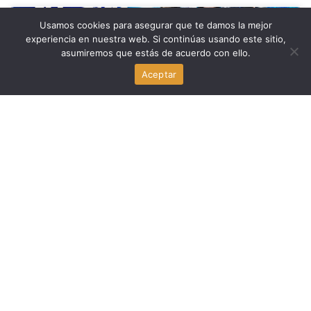
Usamos cookies para asegurar que te damos la mejor
Deportes
experiencia en nuestra web. Si continúas usando este sitio,
asumiremos que estás de acuerdo con ello.
MLS All-Stars vence 4-3 a LIGA MX en el 2026 All-Star
Game con Yannick Bright como titular
Aceptar
julio 30, 2026
Deportes
Directivos del fútbol europeo y ejecutivo catarí desafían
a Infantino y la FIFA
julio 29, 2026