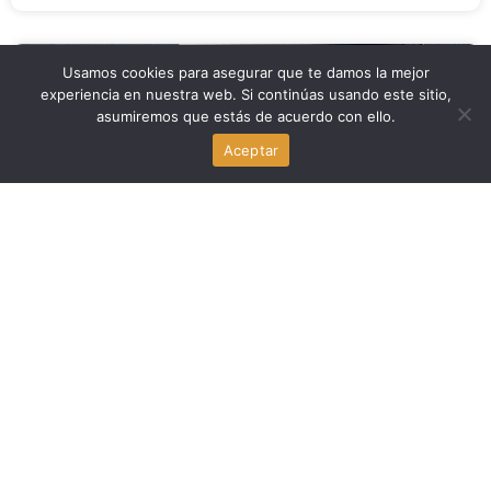
Para Inmigrantes
Usamos cookies para asegurar que te damos la mejor
experiencia en nuestra web. Si continúas usando este sitio,
asumiremos que estás de acuerdo con ello.
Delaney Hall, el centro de detención de ICE en Nueva
Jersey, bajo investigación
Aceptar
agosto 7, 2026
Economia
Revés cripto en el Senado de Estados Unidos: la
CLARITY Act, en el centro del debate
agosto 7, 2026