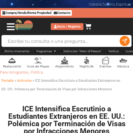
Celestia Turismo Espiritual
Compra/Vende/Renta Propiedad
Contacto
Inicio / Registro
Último momento
Programas
Distincion "Men of Peace"
Politica
Econ
Restaurants
Guía de Playas
Alojamiento
NightLife
Eventos
Náutica
Para Inmigrantes
,
Politica
Portada
»
Artículos
»
ICE Intensifica Escrutinio a Estudiantes Extranjeros en
EE. UU.: Polémica por Terminación de Visas por Infracciones Menores
ICE Intensifica Escrutinio a
Estudiantes Extranjeros en EE. UU.:
Polémica por Terminación de Visas
por Infracciones Menores