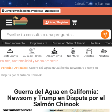
Celestia Turismo Espiritual
Compra/Vende/Renta Propiedad
Contacto
Inicio / Registro
Último momento
Programas
Distincion "Men of Peace"
Politica
Econ
Restaurants
Guía de Playas
Alojamiento
NightLife
Eventos
Náutica
Politica
,
Sostenibilidad y Medio Ambiente
Portada
»
Artículos
»
Guerra del Agua en California: Newsom y Trump en
Disputa por el Salmón Chinook
Guerra del Agua en California:
Newsom y Trump en Disputa por el
Salmón Chinook