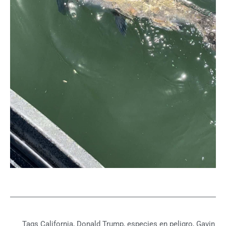
Tags
California
,
Donald Trump
,
especies en peligro
,
Gavin