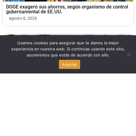
DOGE exageró sus ahorros, según organismo de control
gubernamental de EE.UU.
agosto 6, 2026
Economia
Usamos cookies para asegurar que te damos la mejor
experiencia en nuestra web. Si continúas usando este sitio,
asumiremos que estás de acuerdo con ello.
Informe ONU: 613 asesinatos y violaciones sacuden Cité
Soleil, Haití
Aceptar
agosto 6, 2026
Economia
Byron Donalds y los impuestos a la propiedad: la medida
que genera debate en Florida
agosto 6, 2026