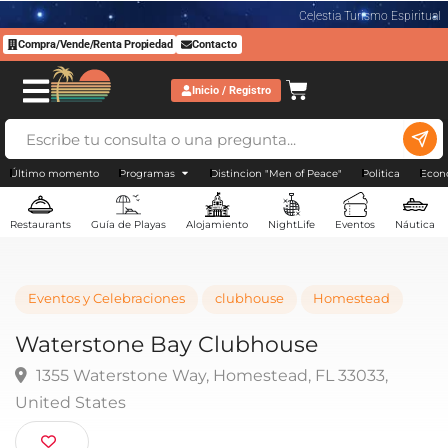
Celestia Turismo Espiritual
Compra/Vende/Renta Propiedad
Contacto
Inicio / Registro
Último momento
Programas
Distincion "Men of Peace"
Politica
Econ
Restaurants
Guía de Playas
Alojamiento
NightLife
Eventos
Náutica
Eventos y Celebraciones
clubhouse
Homestead
Waterstone Bay Clubhouse
1355 Waterstone Way, Homestead, FL 33033,
United States