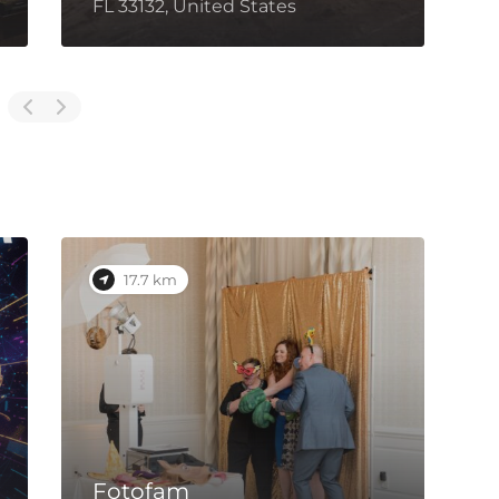
FL 33132, United States
U
17.7 km
Fotofam