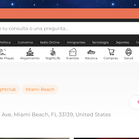
Politica
Economia
Radio Online
Inmigrantes
Tecnología
Deportes
Tr
de Playas
Alojamiento
NightLife
Eventos
Náutica
Compras
Salud
ghtclub
Miami Beach
Ave, Miami Beach, FL 33139, United States