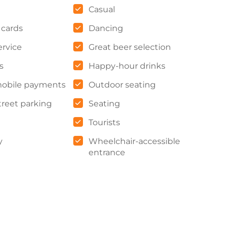
Casual
 cards
Dancing
ervice
Great beer selection
s
Happy-hour drinks
obile payments
Outdoor seating
treet parking
Seating
Tourists
y
Wheelchair-accessible
entrance