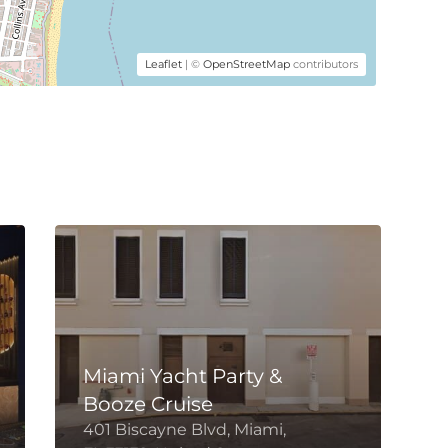
Leaflet
| ©
OpenStreetMap
contributors
Miami Yacht Party &
Booze Cruise
1
401 Biscayne Blvd, Miami,
H