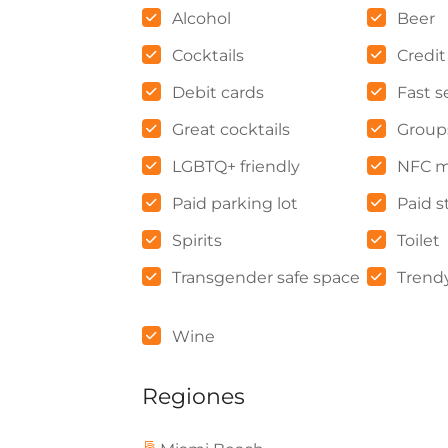
Alcohol
Beer
Cocktails
Credit
Debit cards
Fast s
Great cocktails
Group
LGBTQ+ friendly
NFC m
Paid parking lot
Paid s
Spirits
Toilet
Transgender safe space
Trend
Wine
Regiones