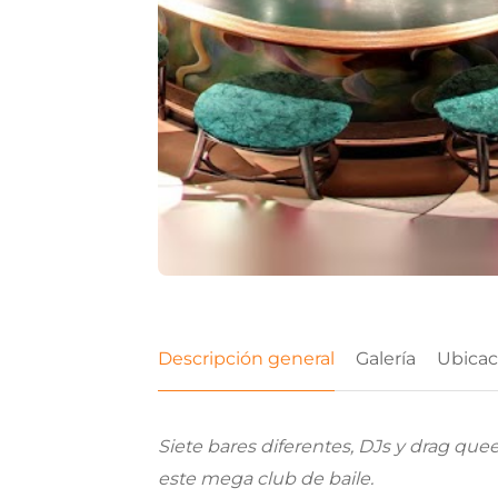
Descripción general
Galería
Ubicac
Siete bares diferentes, DJs y drag q
este mega club de baile.