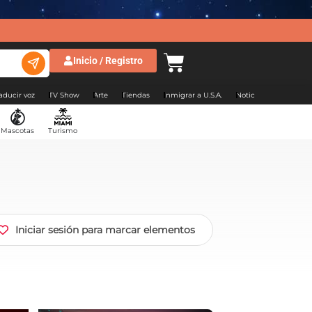
Inicio / Registro
aducir voz
TV Show
Arte
Tiendas
Inmigrar a U.S.A.
Noticias Argentina
Mascotas
Turismo
Iniciar sesión para marcar elementos