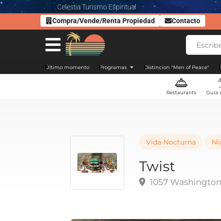
Celestia Turismo Espiritual
Compra/Vende/Renta Propiedad
Contacto
Último momento
Programas
Distincion "Men of Peace"
Restaurants
Guía 
Vida Nocturna
Ni
Twist
1057 Washington 