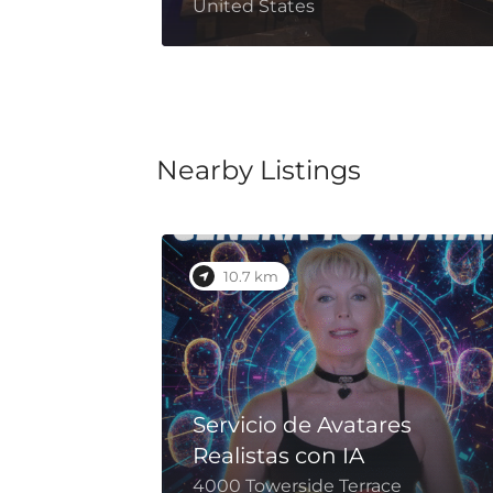
s
United States
Nearby Listings
10.7 km
Servicio de Avatares
Realistas con IA
4000 Towerside Terrace