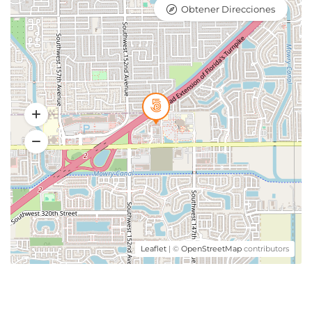
Obtener Direcciones
Leaflet
| ©
OpenStreetMap
contributors