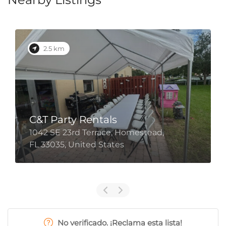
2.5 km
C&T Party Rentals
1042 SE 23rd Terrace, Homestead,
FL 33035, United States
No verificado. ¡Reclama esta lista!