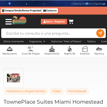
Celestia Turismo Espiritual
Compra/Vende/Renta Propiedad
Contacto
Inicio / Registro
Último momento
Programas
Distincion "Men of Peace"
Politica
Econ
Restaurants
Guía de Playas
Alojamiento
NightLife
Eventos
Náutica
Hotelería y Alojamientos
Hotel
Homestead