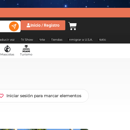
Inicio / Registro
aducir voz
TV Show
Arte
Tiendas
Inmigrar a U.S.A.
Noticias Argentina
Mascotas
Turismo
Iniciar sesión para marcar elementos