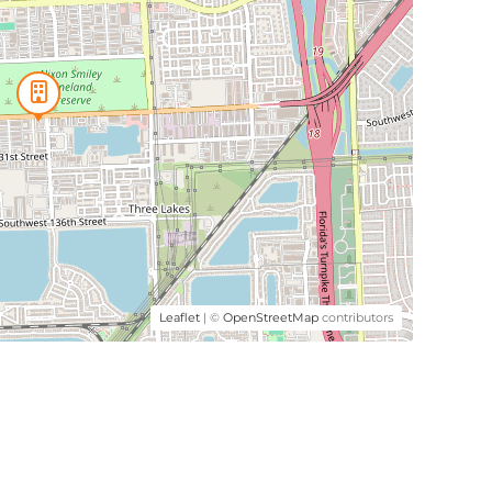
Leaflet
| ©
OpenStreetMap
contributors