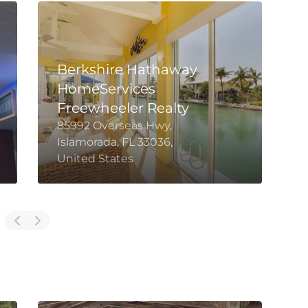
Berkshire Hathaway
HomeServices
Freewheeler Realty
85992 Overseas Hwy,
Islamorada, FL 33036,
3
United States
F