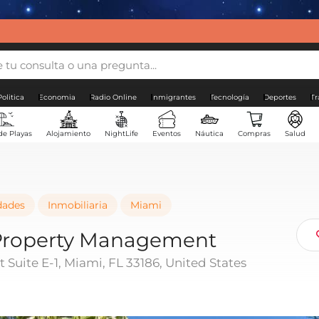
Politica
Economia
Radio Online
Inmigrantes
Tecnología
Deportes
Tr
de Playas
Alojamiento
NightLife
Eventos
Náutica
Compras
Salud
dades
Inmobiliaria
Miami
Property Management
 Suite E-1, Miami, FL 33186, United States