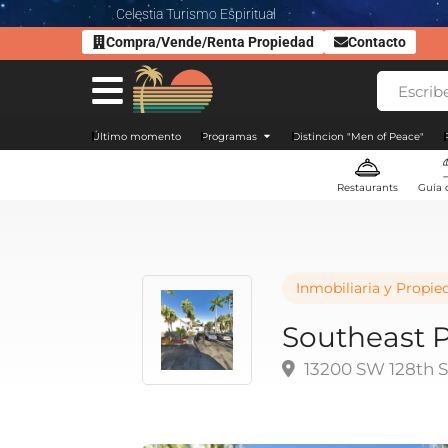
Celestia Turismo Espiritual
Compra/Vende/Renta Propiedad
Contacto
Último momento
Programas
Distincion "Men of Peace"
Restaurants
Guía 
Inmobiliaria y Propie
Southeast 
13200 SW 128th St