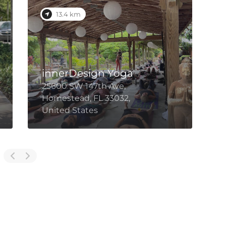
13.4 km
innerDesign Yoga
25600 SW 147th Ave,
2
Homestead, FL 33032,
H
United States
U