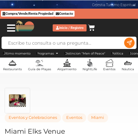
Celestia Turismo Espiritual
Compra/Vende/Renta Propiedad
Contacto
Inicio / Registro
Último momento
Programas
Distincion "Men of Peace"
Politica
Econ
Restaurants
Guía de Playas
Alojamiento
NightLife
Eventos
Náutica
Eventos y Celebraciones
Eventos
Miami