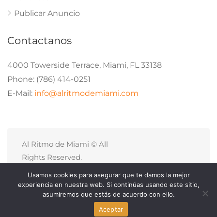
Publicar Anuncio
Contactanos
4000 Towerside Terrace, Miami, FL 33138
Phone: (786) 414-0251
E-Mail:
info@alritmodemiami.com
Al Ritmo de Miami © All
Rights Reserved.
Politicas de Privacidad
Usamos cookies para asegurar que te damos la mejor
Site Map
experiencia en nuestra web. Si continúas usando este sitio,
asumiremos que estás de acuerdo con ello.
Aceptar