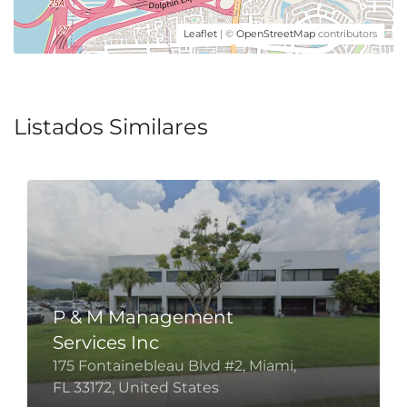
Leaflet
| ©
OpenStreetMap
contributors
Listados Similares
P & M Management
Services Inc
175 Fontainebleau Blvd #2, Miami,
FL 33172, United States