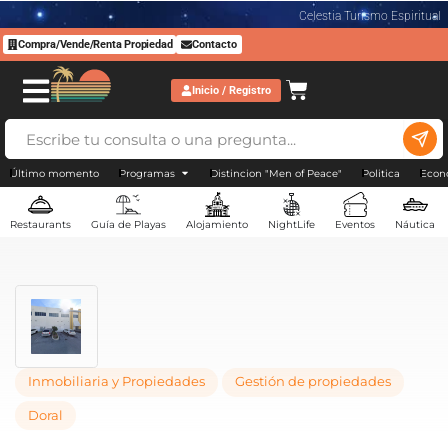
Celestia Turismo Espiritual
Compra/Vende/Renta Propiedad
Contacto
Inicio / Registro
Último momento
Programas
Distincion "Men of Peace"
Politica
Econ
Restaurants
Guía de Playas
Alojamiento
NightLife
Eventos
Náutica
Inmobiliaria y Propiedades
Gestión de propiedades