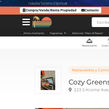
Celestia Turismo Espiritual
Compra/Vende/Renta Propiedad
Contacto
Último momento
Programas
Distincion "Men of Peace"
Restaurants
Guía 
Restaurantes y Comi
Cozy Green
223 S Krome Ave,