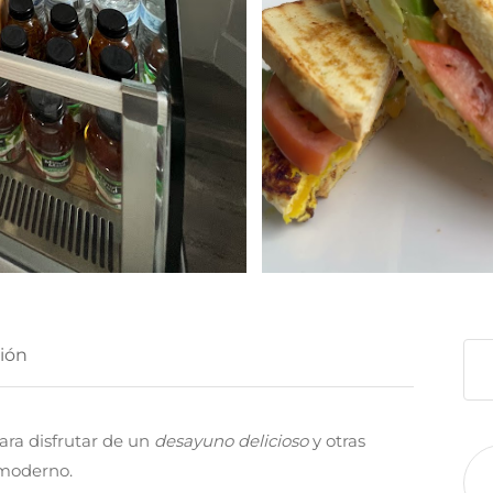
ión
ara disfrutar de un
desayuno delicioso
y otras
moderno.