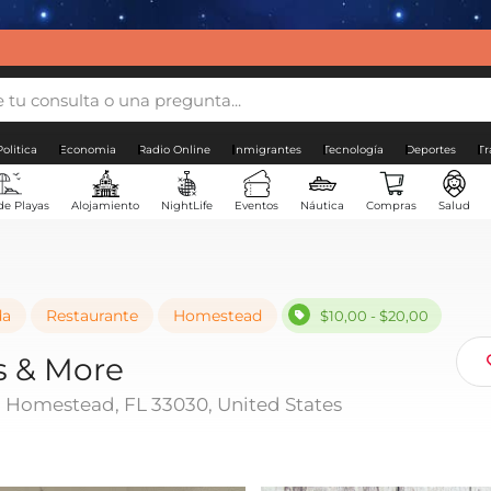
Politica
Economia
Radio Online
Inmigrantes
Tecnología
Deportes
Tr
de Playas
Alojamiento
NightLife
Eventos
Náutica
Compras
Salud
da
Restaurante
Homestead
$10,00 - $20,00
s & More
 Homestead, FL 33030, United States