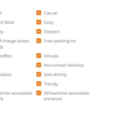
h
Casual
rt food
Cosy
ry
Dessert
f charge street
Free parking lot
ng
coffee
Groups
No-contact delivery
plates
Solo dining
Trendy
chair-accessible
Wheelchair-accessible
rk
entrance