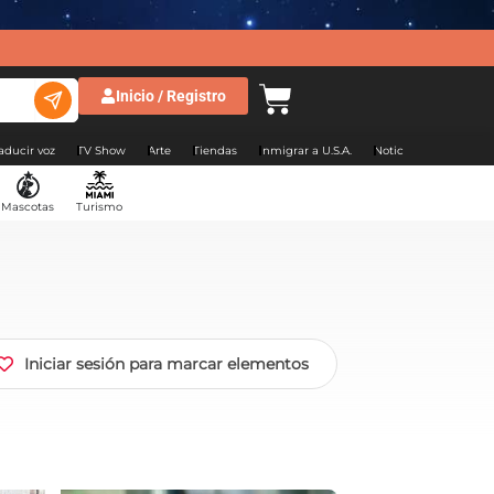
Inicio / Registro
aducir voz
TV Show
Arte
Tiendas
Inmigrar a U.S.A.
Noticias Argentina
Mascotas
Turismo
Iniciar sesión para marcar elementos