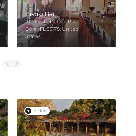
Domino’s Pizza
99620 Overseas Hwy #1,
Key Largo, FL 33037,
United States
8.3 km
2.
Roya