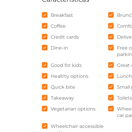
Breakfast
Brunc
Coffee
Comfo
Credit cards
Delive
Dine-in
Free o
parki
Good for kids
Great 
Healthy options
Lunch
Quick bite
Small 
Takeaway
Toilets
Vegetarian options
Wheel
car pa
Wheelchair-accessible