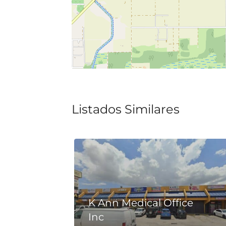
Listados Similares
K Ann Medical Office
Inc