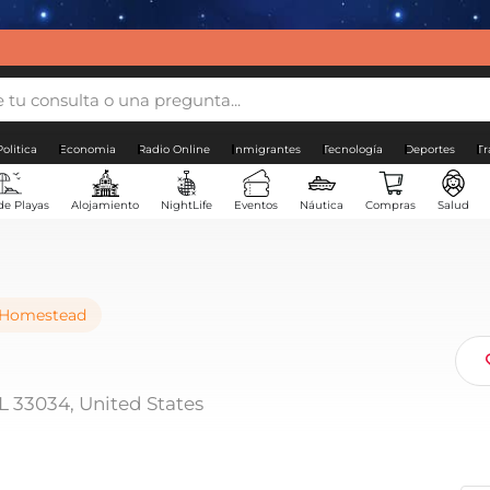
Politica
Economia
Radio Online
Inmigrantes
Tecnología
Deportes
Tr
de Playas
Alojamiento
NightLife
Eventos
Náutica
Compras
Salud
Homestead
 33034, United States