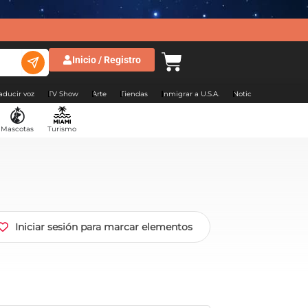
Inicio / Registro
aducir voz
TV Show
Arte
Tiendas
Inmigrar a U.S.A.
Noticias Argentina
Mascotas
Turismo
Iniciar sesión para marcar elementos