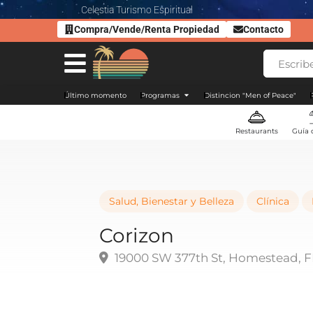
Celestia Turismo Espiritual
Compra/Vende/Renta Propiedad
Contacto
Último momento
Programas
Distincion "Men of Peace"
Restaurants
Guía 
Salud, Bienestar y Belleza
Clínica
Corizon
19000 SW 377th St, Homestead, FL