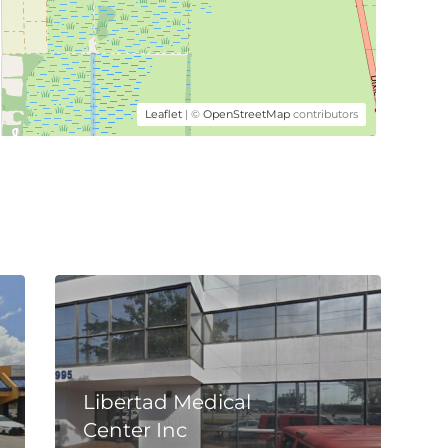
Leaflet
| ©
OpenStreetMap
contributors
Libertad Medical
Center Inc