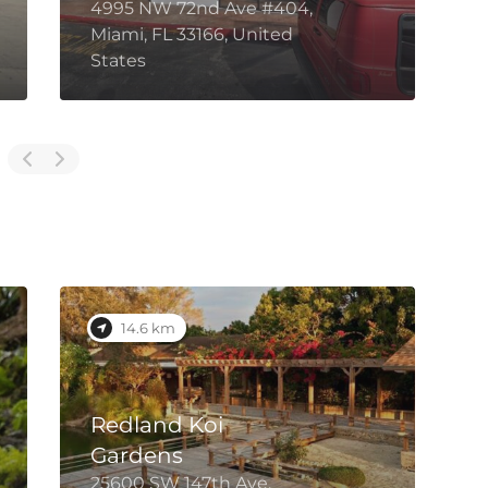
4995 NW 72nd Ave #404,
1
Miami, FL 33166, United
1
States
U
14.6 km
Redland Koi
Gardens
25600 SW 147th Ave,
2