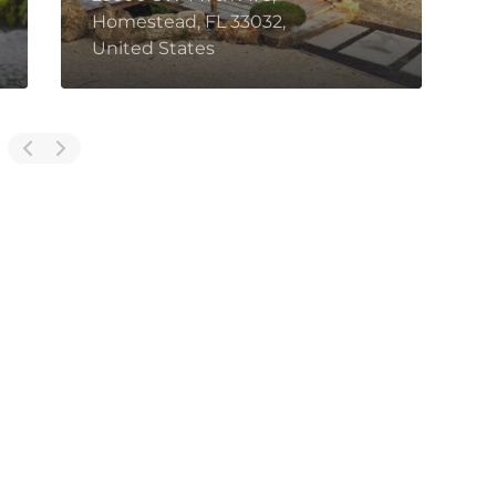
Homestead, FL 33032,
H
United States
U