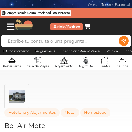
Celestia Turismo Espiritual
Compra/Vende/Renta Propiedad
Contacto
Inicio / Registro
Último momento
Programas
Distincion "Men of Peace"
Politica
Econ
Restaurants
Guía de Playas
Alojamiento
NightLife
Eventos
Náutica
Hotelería y Alojamientos
Motel
Homestead