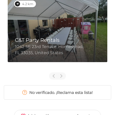
4.2 km
C&T Party Rentals
1042 SE 23rd Terrace, Homestead,
FL 33035, United States
No verificado. ¡Reclama esta lista!