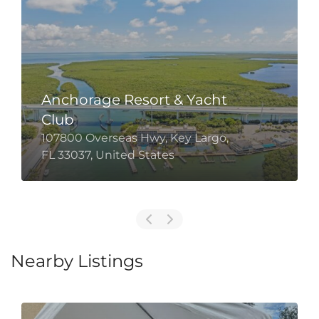
Anchorage Resort & Yacht
Club
107800 Overseas Hwy, Key Largo,
FL 33037, United States
Nearby Listings