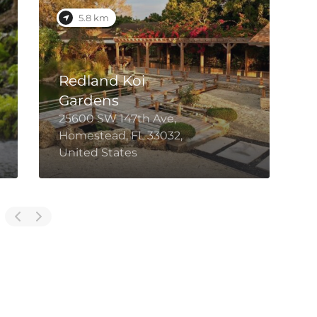
5.8 km
Redland Koi
Gardens
25600 SW 147th Ave,
2
Homestead, FL 33032,
H
United States
U