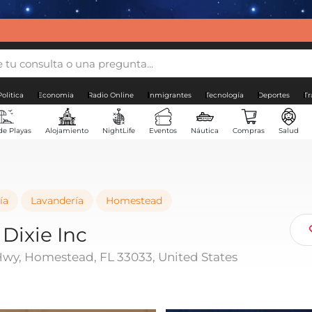
Politica
Economia
Radio Online
Inmigrantes
Tecnología
Deportes
Tr
de Playas
Alojamiento
NightLife
Eventos
Náutica
Compras
Salud
ía
Lavandería
Homestead
Dixie Inc
Hwy, Homestead, FL 33033, United States