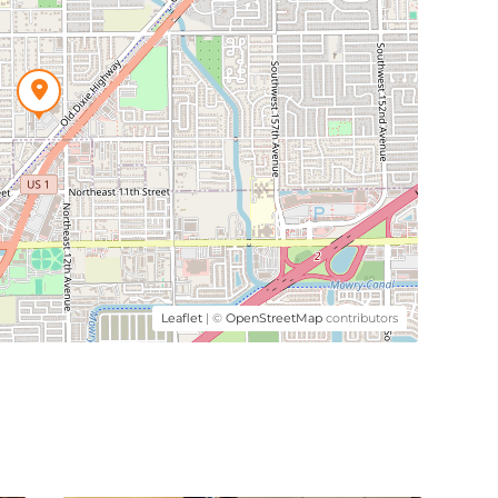
Leaflet
| ©
OpenStreetMap
contributors