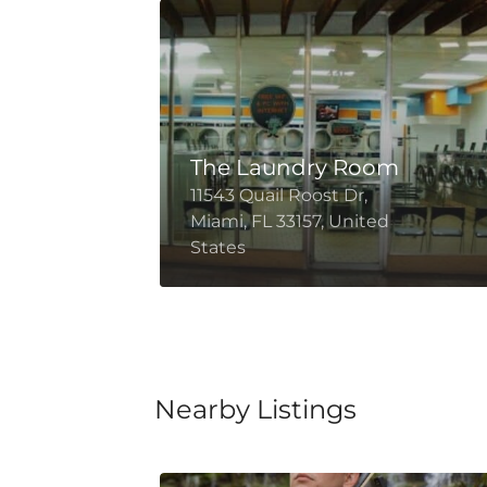
The Laundry Room
orth
11543 Quail Roost Dr,
d
Miami, FL 33157, United
States
Nearby Listings