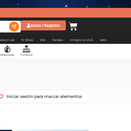
Inicio / Registro
aducir voz
TV Show
Arte
Tiendas
Inmigrar a U.S.A.
Noticias Argentina
Mascotas
Turismo
Iniciar sesión para marcar elementos