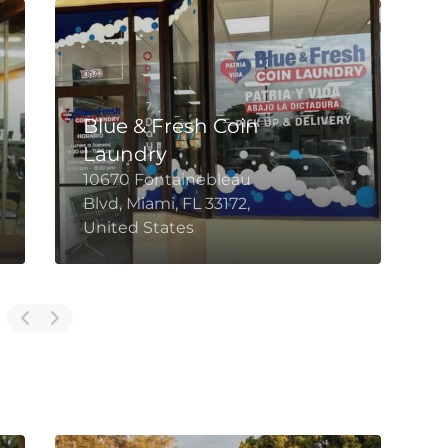
Blue & Fresh Coin
Laundry
3
10670 Fontainebleau
B
Blvd, Miami, FL 33172,
S
United States
S