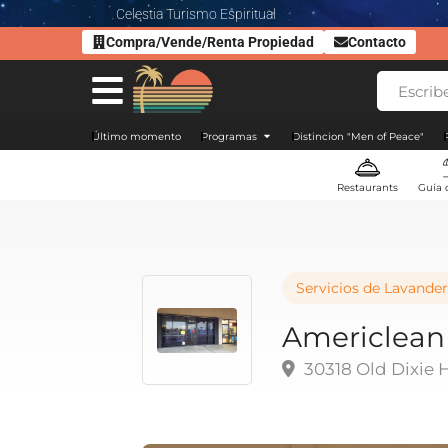
Celestia Turismo Espiritual
Compra/Vende/Renta Propiedad
Contacto
Último momento
Programas
Distincion "Men of Peace"
Restaurants
Guía 
Servicios de Lavander
Americlean 
30318 Old Dixie 