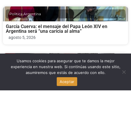
Politica Argentina
García Cuerva: el mensaje del Papa León XIV en
Argentina será “una caricia al alma”
agosto 5, 2026
Politica Argentina
Usamos cookies para asegurar que te damos la mejor
experiencia en nuestra web. Si continúas usando este sitio,
asumiremos que estás de acuerdo con ello.
¿Por qué el Papa Francisco nunca visitó Argentina
durante su pontificado?
Aceptar
agosto 5, 2026
Politica Argentina
El Papa León XIV visitará Argentina en noviembre:
fechas oficiales y recorrido
agosto 5, 2026