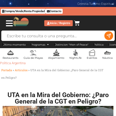
Celestia Turismo Espiritual
Compra/Vende/Renta Propiedad
Contacto
Inicio / Registro
Último momento
Programas
Distincion "Men of Peace"
Politica
Econ
Restaurants
Guía de Playas
Alojamiento
NightLife
Eventos
Náutica
Politica Argentina
Portada
»
Artículos
»
UTA en la Mira del Gobierno: ¿Paro General de la CGT
en Peligro?
UTA en la Mira del Gobierno: ¿Paro
General de la CGT en Peligro?