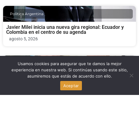
Politica Argentina
Javier Milei inicia una nueva gira regional: Ecuador y
Colombia en el centro de su agenda
agosto 5, 2026
Politica Argentina
Usamos cookies para asegurar que te damos la mejor
experiencia en nuestra web. Si continúas usando este sitio,
asumiremos que estás de acuerdo con ello.
Pablo José Rodríguez Brizuela, nuevo embajador de
Argentina en Georgia
Aceptar
agosto 5, 2026
Politica Argentina
Agustín Rubiero, candidato a juez, superó sin
sobresaltos su audiencia en el Senado
agosto 4, 2026