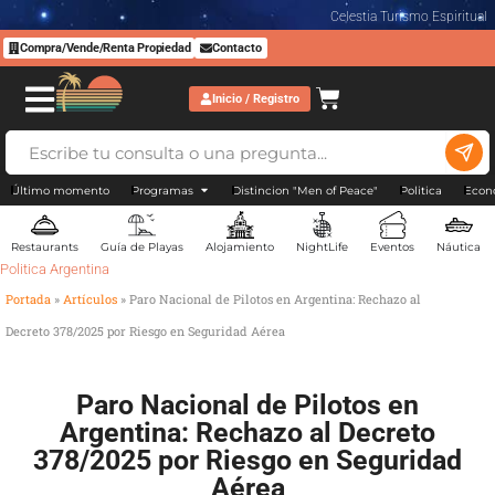
Celestia Turismo Espiritual
Compra/Vende/Renta Propiedad
Contacto
Inicio / Registro
Último momento
Programas
Distincion "Men of Peace"
Politica
Econ
Restaurants
Guía de Playas
Alojamiento
NightLife
Eventos
Náutica
Politica Argentina
Portada
»
Artículos
»
Paro Nacional de Pilotos en Argentina: Rechazo al
Decreto 378/2025 por Riesgo en Seguridad Aérea
Paro Nacional de Pilotos en
Argentina: Rechazo al Decreto
378/2025 por Riesgo en Seguridad
Aérea