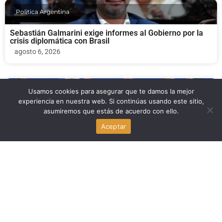
Politica Argentina
Sebastián Galmarini exige informes al Gobierno por la
crisis diplomática con Brasil
agosto 6, 2026
Politica Argentina
Usamos cookies para asegurar que te damos la mejor
experiencia en nuestra web. Si continúas usando este sitio,
asumiremos que estás de acuerdo con ello.
Súper RIGI: el Senado convoca a funcionarios para
explicar incentivos a nuevas industrias
Aceptar
agosto 5, 2026
Politica Argentina
El BCRA defiende en Diputados la reforma de su Carta
Orgánica: misión centrada en la moneda
agosto 5, 2026