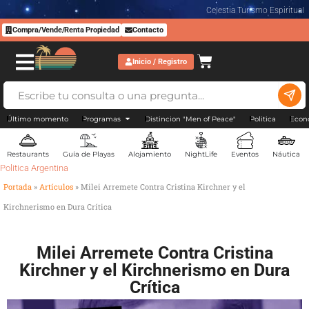
Celestia Turismo Espiritual
Compra/Vende/Renta Propiedad
Contacto
Inicio / Registro
Último momento
Programas
Distincion "Men of Peace"
Politica
Econ
Restaurants
Guía de Playas
Alojamiento
NightLife
Eventos
Náutica
Politica Argentina
Portada
»
Artículos
»
Milei Arremete Contra Cristina Kirchner y el
Kirchnerismo en Dura Crítica
Milei Arremete Contra Cristina
Kirchner y el Kirchnerismo en Dura
Crítica