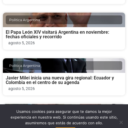
Politica Argentina
El Papa León XIV visitará Argentina en noviembre:
fechas oficiales y recorrido
agosto 5, 2026
Politica Argentina
Javier Milei inicia una nueva gira regional: Ecuador y
Colombia en el centro de su agenda
agosto 5, 2026
Usamos cookies para asegurar que te damos la mejor
Politica Argentina
experiencia en nuestra web. Si continúas usando este sitio,
asumiremos que estás de acuerdo con ello.
Pablo José Rodríguez Brizuela, nuevo embajador de