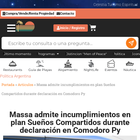
Celestia Turismo Espiritual
Compra/Vende/Renta Propiedad
Contacto
Inicio / Registro
Último momento
Programas
Distincion "Men of Peace"
Politica
Econ
Restaurants
Guía de Playas
Alojamiento
NightLife
Eventos
Náutica
Politica Argentina
Portada
»
Artículos
»
Massa admite incumplimientos en plan Sueños
Compartidos durante declaración en Comodoro Py
Massa admite incumplimientos en
plan Sueños Compartidos durante
declaración en Comodoro Py