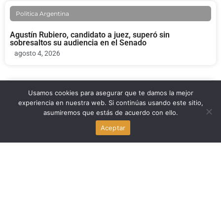
Politica Argentina
Agustín Rubiero, candidato a juez, superó sin
sobresaltos su audiencia en el Senado
agosto 4, 2026
Usamos cookies para asegurar que te damos la mejor
Politica Argentina
experiencia en nuestra web. Si continúas usando este sitio,
asumiremos que estás de acuerdo con ello.
Ley de Tierras: el Gobierno retoma la Mesa Política con
foco en el Senado
Aceptar
agosto 4, 2026
Politica Argentina
La Libertad Avanza impulsa eliminar el Senado
bonaerense y propone una Legislatura unicameral
agosto 4, 2026