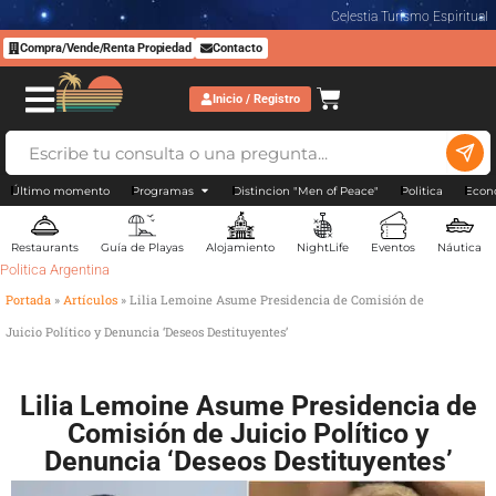
Celestia Turismo Espiritual
Compra/Vende/Renta Propiedad
Contacto
Inicio / Registro
Último momento
Programas
Distincion "Men of Peace"
Politica
Econ
Restaurants
Guía de Playas
Alojamiento
NightLife
Eventos
Náutica
Politica Argentina
Portada
»
Artículos
»
Lilia Lemoine Asume Presidencia de Comisión de
Juicio Político y Denuncia ‘Deseos Destituyentes’
Lilia Lemoine Asume Presidencia de
Comisión de Juicio Político y
Denuncia ‘Deseos Destituyentes’