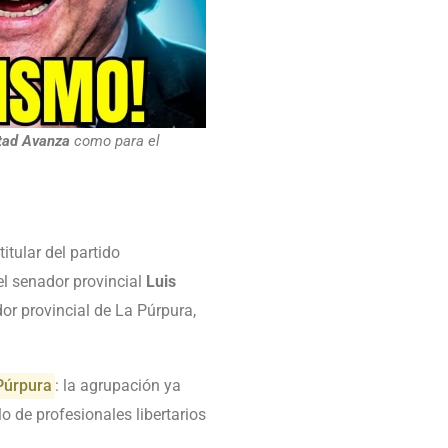
tad Avanza
como para el
itular del partido
el senador provincial
Luis
dor provincial de La Púrpura,
Púrpura
: la agrupación ya
lo de profesionales libertarios