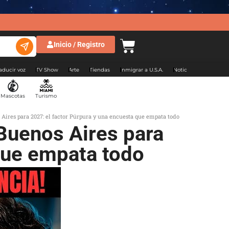
Inicio / Registro
aducir voz
TV Show
Arte
Tiendas
Inmigrar a U.S.A.
Noticias Argentina
Mascotas
Turismo
 Aires para 2027: el factor Púrpura y una encuesta que empata todo
 Buenos Aires para
 que empata todo