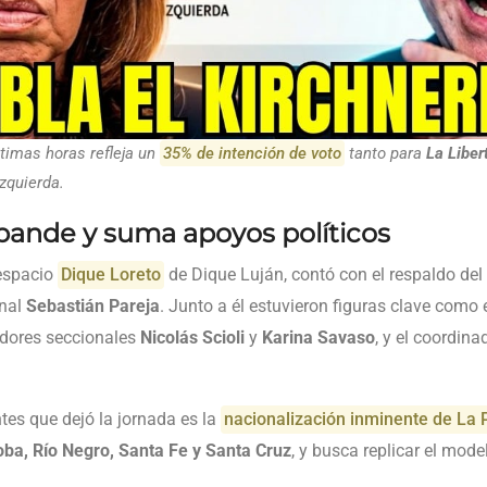
ltimas horas refleja un
35% de intención de voto
tanto para
La Liber
izquierda.
pande y suma apoyos políticos
 espacio
Dique Loreto
de Dique Luján, contó con el respaldo del t
onal
Sebastián Pareja
. Junto a él estuvieron figuras clave como 
adores seccionales
Nicolás Scioli
y
Karina Savaso
, y el coordina
tes que dejó la jornada es la
nacionalización inminente de La 
ba, Río Negro, Santa Fe y Santa Cruz
, y busca replicar el mode