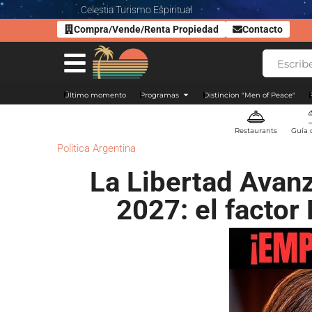
Celestia Turismo Espiritual
Compra/Vende/Renta Propiedad
Contacto
Último momento
Programas
Distincion "Men of Peace"
Restaurants
Guía 
Politica Argentina
La Libertad Avanz
2027: el factor