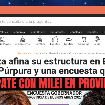
Politica
Economia
Radio Online
Inmigrantes
Tecnología
Deportes
Tr
de Playas
Alojamiento
NightLife
Eventos
Náutica
Compras
Salud
Portada
»
Artículos
»
La Libertad Avanza afina su estructura en Buenos
a afina su estructura en
 Púrpura y una encuesta