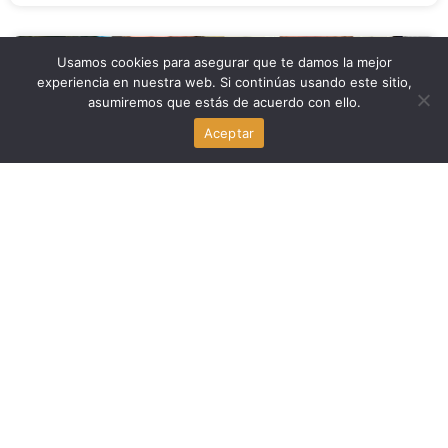
Usamos cookies para asegurar que te damos la mejor
Politica Argentina
experiencia en nuestra web. Si continúas usando este sitio,
asumiremos que estás de acuerdo con ello.
Pablo José Rodríguez Brizuela, nuevo embajador de
Argentina en Georgia
Aceptar
agosto 5, 2026
Politica Argentina
Agustín Rubiero, candidato a juez, superó sin
sobresaltos su audiencia en el Senado
agosto 4, 2026