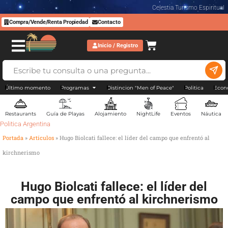
Celestia Turismo Espiritual
Compra/Vende/Renta Propiedad
Contacto
Inicio / Registro
Último momento
Programas
Distincion "Men of Peace"
Politica
Econ
Restaurants
Guía de Playas
Alojamiento
NightLife
Eventos
Náutica
Politica Argentina
Portada
»
Artículos
»
Hugo Biolcati fallece: el líder del campo que enfrentó al
kirchnerismo
Hugo Biolcati fallece: el líder del
campo que enfrentó al kirchnerismo