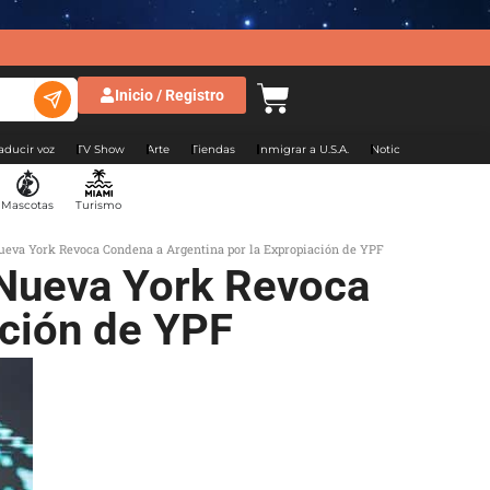
Inicio / Registro
aducir voz
TV Show
Arte
Tiendas
Inmigrar a U.S.A.
Noticias Argentina
Mascotas
Turismo
Nueva York Revoca Condena a Argentina por la Expropiación de YPF
 Nueva York Revoca
ación de YPF