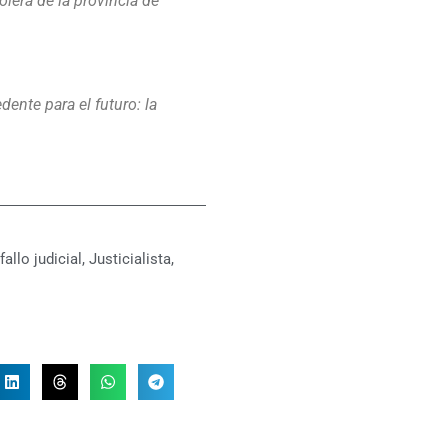
olera de la provincia de
ente para el futuro: la
fallo judicial
,
Justicialista
,