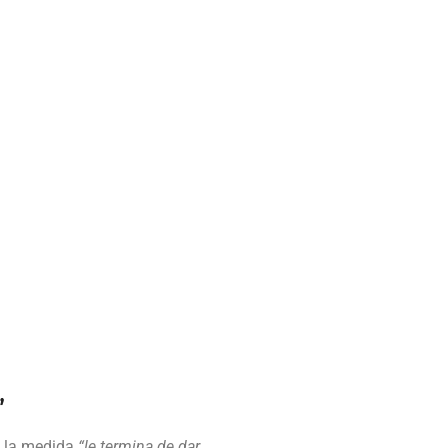
”
e la medida
“le termina de dar