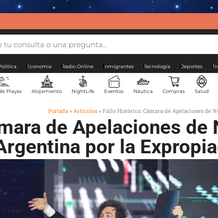
Politica
Economia
Radio Online
Inmigrantes
Tecnología
Deportes
Tr
de Playas
Alojamiento
NightLife
Eventos
Náutica
Compras
Salud
Portada
»
Artículos
»
Fallo Histórico: Cámara de Apelaciones de 
Cámara de Apelaciones de
rgentina por la Expropi