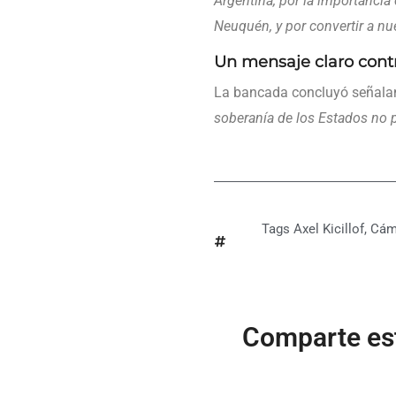
Argentina, por la importancia 
Neuquén, y por convertir a nu
Un mensaje claro contr
La bancada concluyó señal
soberanía de los Estados no 
Tags
Axel Kicillof
,
Cám
Comparte est