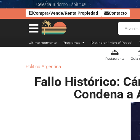
Celestia Turismo Espiritual
Compra/Vende/Renta Propiedad
Contacto
Último momento
Programas
Distincion "Men of Peace"
Restaurants
Guía 
Politica Argentina
Fallo Histórico: 
Condena a A