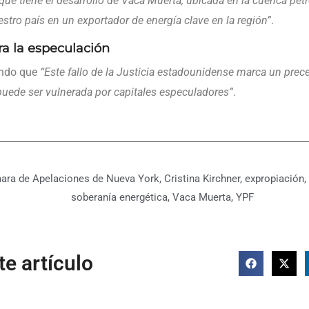
que tiene el desarrollo de Vaca Muerta, ubicada en la cuenca petr
estro país en un exportador de energía clave en la región”
.
a la especulación
ando que
“Este fallo de la Justicia estadounidense marca un preced
puede ser vulnerada por capitales especuladores”
.
ara de Apelaciones de Nueva York
,
Cristina Kirchner
,
expropiación
,
soberanía energética
,
Vaca Muerta
,
YPF
e artículo