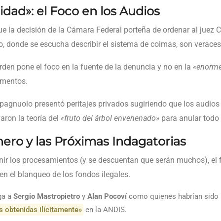
dad»: el Foco en los Audios
e la decisión de la Cámara Federal porteña de ordenar al juez C
o, donde se escucha describir el sistema de coimas, son veraces
rden pone el foco en la fuente de la denuncia y no en la
«enorme
ementos.
agnuolo presentó peritajes privados sugiriendo que los audio
ivaron la teoría del
«fruto del árbol envenenado»
para anular todo e
inero y las Próximas Indagatorias
nir los procesamientos (y se descuentan que serán muchos), el f
en el blanqueo de los fondos ilegales.
iga a
Sergio Mastropietro
y
Alan Pocoví
como quienes habrían sido 
as obtenidas ilícitamente»
en la ANDIS.