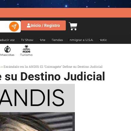
Inicio / Registro
aducir voz
TV Show
Arte
Tiendas
Inmigrar a U.S.A.
Noticias Argentina
Mascotas
Turismo
s
»
Escándalo en la ANDIS: El ‘Coimagate’ Define su Destino Judicial
 su Destino Judicial