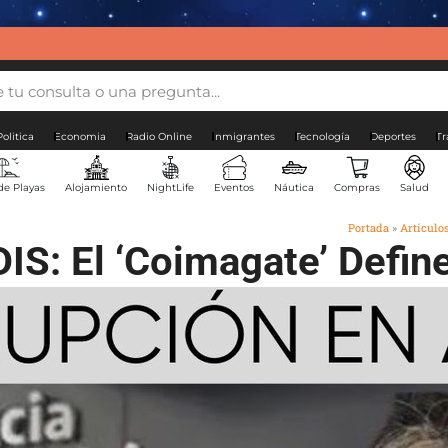
Politica
Economia
Radio Online
Inmigrantes
Tecnología
Deportes
Tr
de Playas
Alojamiento
NightLife
Eventos
Náutica
Compras
Salud
Portada
»
Artículo
IS: El ‘Coimagate’ Define