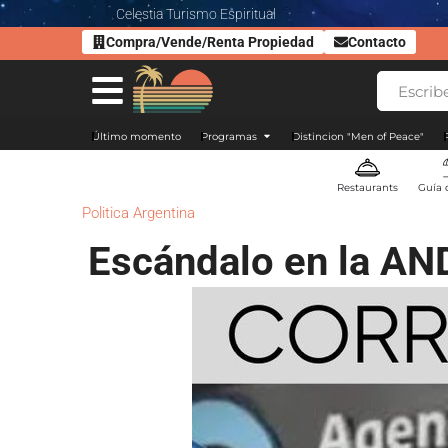
Celestia Turismo Espiritual
Compra/Vende/Renta Propiedad
Contacto
Último momento
Programas
Distincion "Men of Peace"
Restaurants
Guía 
Politica Argentina
Escándalo en la AND