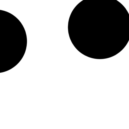
Politica Argentina
Mariana Ron asume la Dirección de Asuntos
Culturales de la Cancillería Argentina
agosto 5, 2026
Politica Argentina
El Papa León XIV visitará Argentina en
noviembre: fechas oficiales y recorrido
agosto 5, 2026
Politica Argentina
Agustín Rubiero, candidato a juez, superó sin
sobresaltos su audiencia en el Senado
agosto 4, 2026