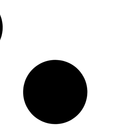
Politica Argentina
García Cuerva: el mensaje del Papa León XIV en
Argentina será “una caricia al alma”
agosto 5, 2026
Politica Argentina
Javier Milei inicia una nueva gira regional:
Ecuador y Colombia en el centro de su agenda
agosto 5, 2026
Politica Argentina
Ley de Tierras: el Gobierno retoma la Mesa
Política con foco en el Senado
agosto 4, 2026