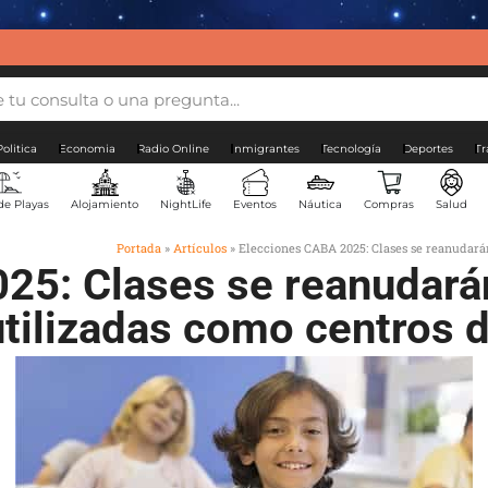
Politica
Economia
Radio Online
Inmigrantes
Tecnología
Deportes
Tr
de Playas
Alojamiento
NightLife
Eventos
Náutica
Compras
Salud
Portada
»
Artículos
»
Elecciones CABA 2025: Clases se reanudará
25: Clases se reanudará
tilizadas como centros 