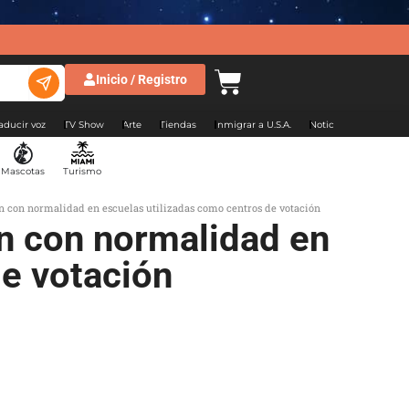
Inicio / Registro
aducir voz
TV Show
Arte
Tiendas
Inmigrar a U.S.A.
Noticias Argentina
Mascotas
Turismo
n con normalidad en escuelas utilizadas como centros de votación
n con normalidad en
de votación