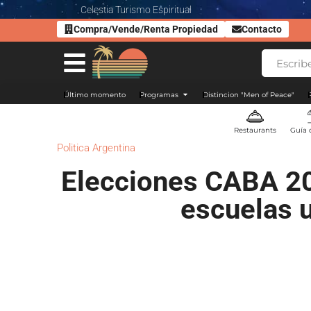
Celestia Turismo Espiritual
Compra/Vende/Renta Propiedad
Contacto
Último momento
Programas
Distincion "Men of Peace"
Restaurants
Guía 
Politica Argentina
Elecciones CABA 20
escuelas u