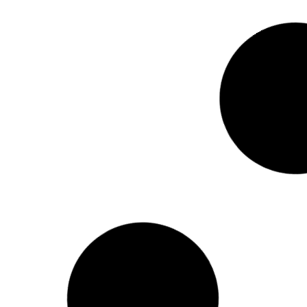
Politica Argentina
El nuncio apostólico Michael Wallace Banach
presidirá una misa en la Catedral Metropolitana
de Buenos Aires
agosto 5, 2026
Politica Argentina
¿Por qué el Papa Francisco nunca visitó
Argentina durante su pontificado?
agosto 5, 2026
Politica Argentina
Pablo José Rodríguez Brizuela, nuevo
embajador de Argentina en Georgia
agosto 5, 2026