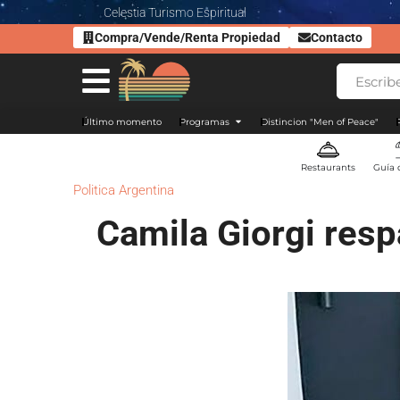
Celestia Turismo Espiritual
Compra/Vende/Renta Propiedad
Contacto
Último momento
Programas
Distincion "Men of Peace"
Restaurants
Guía 
Politica Argentina
Camila Giorgi resp