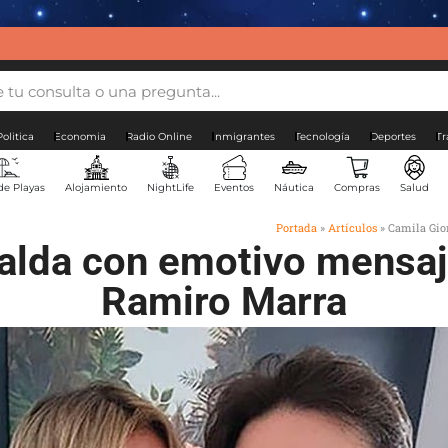
Politica
Economia
Radio Online
Inmigrantes
Tecnología
Deportes
Tr
de Playas
Alojamiento
NightLife
Eventos
Náutica
Compras
Salud
Portada
»
Artículos
»
Camila Gio
alda con emotivo mensaj
Ramiro Marra