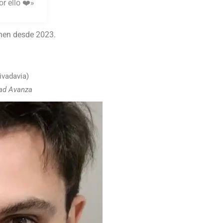
r ello ❤️»
enen desde 2023.
ivadavia)
tad Avanza