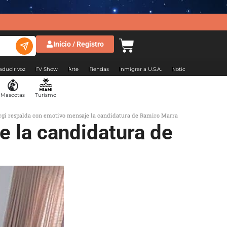
Inicio / Registro
aducir voz
TV Show
Arte
Tiendas
Inmigrar a U.S.A.
Noticias Argentina
Mascotas
Turismo
rgi respalda con emotivo mensaje la candidatura de Ramiro Marra
e la candidatura de